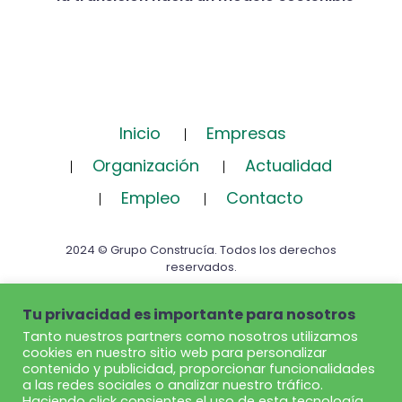
Inicio
Empresas
Organización
Actualidad
Empleo
Contacto
2024 © Grupo Construcía. Todos los derechos
reservados.
Tu privacidad es importante para nosotros
Politica de privacidad
Aviso Legal
Tanto nuestros partners como nosotros utilizamos
Política de cookies
Ética y cumplimiento
cookies en nuestro sitio web para personalizar
contenido y publicidad, proporcionar funcionalidades
a las redes sociales o analizar nuestro tráfico.
Haciendo click consientes el uso de esta tecnología