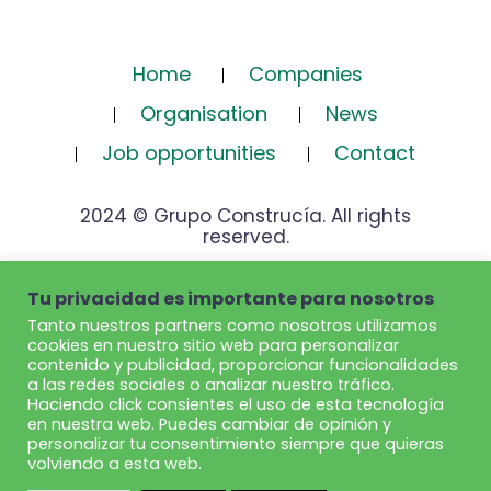
Home
Companies
Organisation
News
Job opportunities
Contact
2024 © Grupo Construcía. All rights
reserved.
Tu privacidad es importante para nosotros
Legal Notice
Cookies Policy
Tanto nuestros partners como nosotros utilizamos
Privacy policy
Ethics and Compliance
cookies en nuestro sitio web para personalizar
contenido y publicidad, proporcionar funcionalidades
a las redes sociales o analizar nuestro tráfico.
Haciendo click consientes el uso de esta tecnología
en nuestra web. Puedes cambiar de opinión y
personalizar tu consentimiento siempre que quieras
volviendo a esta web.